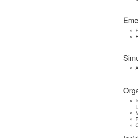
Eme
P
E
Simu
A
Orga
I
L
M
C