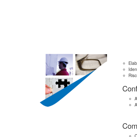
Elab
Iden
Ris
Conf
A
A
Comu
C