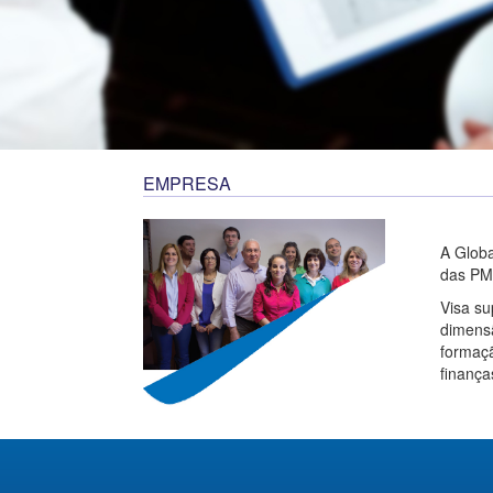
EMPRESA
A Globa
das PM
Visa su
dimensã
formaçã
finança