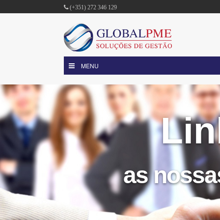
(+351) 272 346 129
MENU
Lin
as nossa