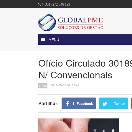
(+351) 272 346 129
MENU
Ofício Circulado 3018
N/ Convencionais
2017-05-08 06:35:41
Geral
Partilhar:
Facebook
Twitter